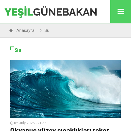
Anasayfa
Su
Su
02 July 2026 - 21:56
Okyanus yüzey sıcaklıkları rekor