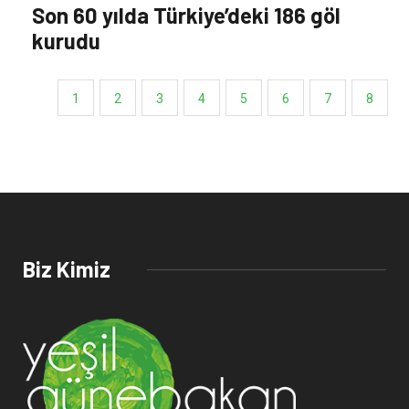
Son 60 yılda Türkiye’deki 186 göl
kurudu
1
2
3
4
5
6
7
8
Biz Kimiz