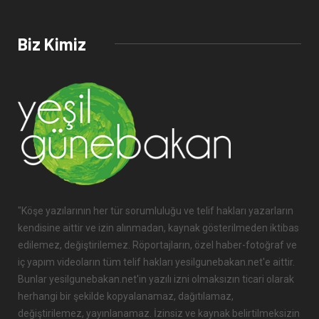
Biz Kimiz
"Köşe yazılarının her tür sorumluluğu ve telif hakları yazarların
kendisine aittir ve izin alınmadan, kaynak gösterilmeden iktibas
edilemez, değiştirilemez. Röportajların, özel haber-fotoğraf ve
iç yapım videoların tüm telif hakları yesilgunebakan.net'e aittir.
Bunlar yesilgunebakan.net'in yazılı izni olmaksızın ticari olarak
herhangi bir şekilde kopyalanamaz, dağıtılamaz,
değiştirilemez, yayınlanamaz. İzinsiz ve kaynak belirtilmeksizin