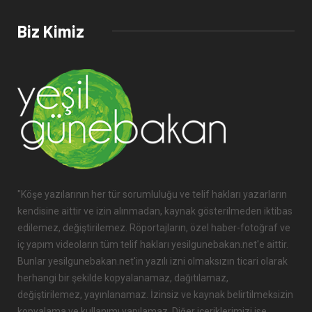
Biz Kimiz
"Köşe yazılarının her tür sorumluluğu ve telif hakları yazarların
kendisine aittir ve izin alınmadan, kaynak gösterilmeden iktibas
edilemez, değiştirilemez. Röportajların, özel haber-fotoğraf ve
iç yapım videoların tüm telif hakları yesilgunebakan.net'e aittir.
Bunlar yesilgunebakan.net'in yazılı izni olmaksızın ticari olarak
herhangi bir şekilde kopyalanamaz, dağıtılamaz,
değiştirilemez, yayınlanamaz. İzinsiz ve kaynak belirtilmeksizin
kopyalama ve kullanımı yapılamaz. Diğer içeriklerimizi ise