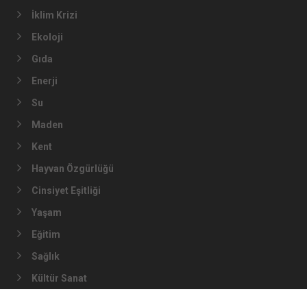
İklim Krizi
Ekoloji
Gıda
Enerji
Su
Maden
Kent
Hayvan Özgürlüğü
Cinsiyet Eşitliği
Yaşam
Eğitim
Sağlık
Kültür Sanat
Foto Galeri