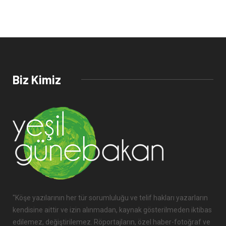
Biz Kimiz
"Köşe yazılarının her tür sorumluluğu ve telif hakları yazarların
kendisine aittir ve izin alınmadan, kaynak gösterilmeden iktibas
edilemez, değiştirilemez. Röportajların, özel haber-fotoğraf ve