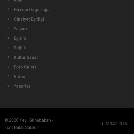
Kent
Hayvan Özgürlüğü
Cinsiyet Eşitliği
Yaşam
Eğitim
Sağlık
Kültür Sanat
Foto Galeri
Video
Yazarlar
© 2020 Yeşil Günebakan -
LİMRA
DIGITAL
Tüm Hakkı Saklıdır.