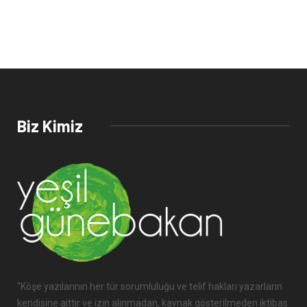
Biz Kimiz
"Köşe yazılarının her tür sorumluluğu ve telif hakları yazarların
kendisine aittir ve izin alınmadan, kaynak gösterilmeden iktibas