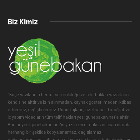
Biz Kimiz
"Köşe yazılarının her tür sorumluluğu ve telif hakları yazarların
kendisine aittir ve izin alınmadan, kaynak gösterilmeden iktibas
edilemez, değiştirilemez. Röportajların, özel haber-fotoğraf ve
iç yapım videoların tüm telif hakları yesilgunebakan.net'e aittir.
Bunlar yesilgunebakan.net'in yazılı izni olmaksızın ticari olarak
herhangi bir şekilde kopyalanamaz, dağıtılamaz,
değiştirilemez, yayınlanamaz. İzinsiz ve kaynak belirtilmeksizin