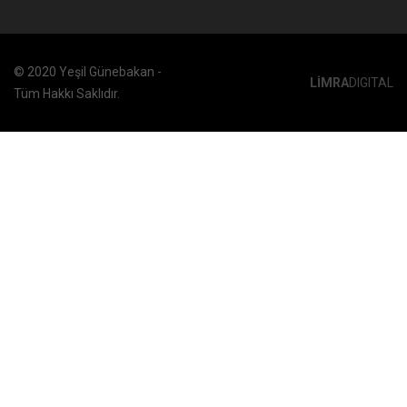
© 2020 Yeşil Günebakan -
LİMRA
DIGITAL
Tüm Hakkı Saklıdır.