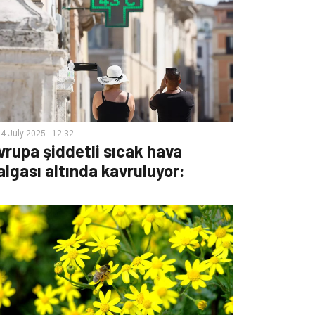
4 July 2025 - 12:32
vrupa şiddetli sıcak hava
algası altında kavruluyor: