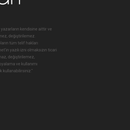
 yazarların kendisine aittir ve
mez, değiştirilemez.
arın tüm telif hakları
'in yazılı izni olmaksızın ticari
maz, değiştirilemez,
opyalama ve kullanımı
 kullanabilirsiniz."