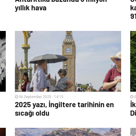
yıllık hava
k
9
06 September 2025 - 14:15
0
2025 yazı, İngiltere tarihinin en
İ
sıcağı oldu
D