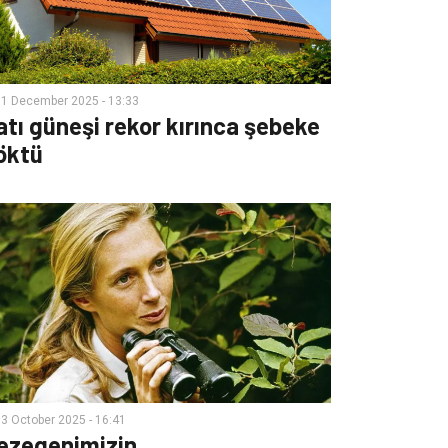
1 December 2025 - 13:33
atı güneşi rekor kırınca şebeke
öktü
3 October 2025 - 16:41
ezegenimizin