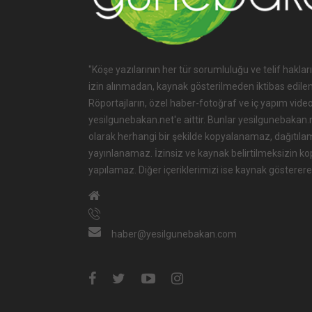
"Köşe yazılarının her tür sorumluluğu ve telif hakları
izin alınmadan, kaynak gösterilmeden iktibas edile
Röportajların, özel haber-fotoğraf ve iç yapım videol
yesilgunebakan.net'e aittir. Bunlar yesilgunebakan.net
olarak herhangi bir şekilde kopyalanamaz, dağıtıla
yayınlanamaz. İzinsiz ve kaynak belirtilmeksizin k
yapılamaz. Diğer içeriklerimizi ise kaynak göstererek
haber@yesilgunebakan.com