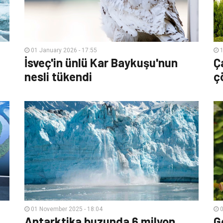
01 January 2026 - 17:55
1
İsveç'in ünlü Kar Baykuşu'nun
Ç
nesli tükendi
ç
01 November 2025 - 18:04
0
Antarktika buzunda 6 milyon
G