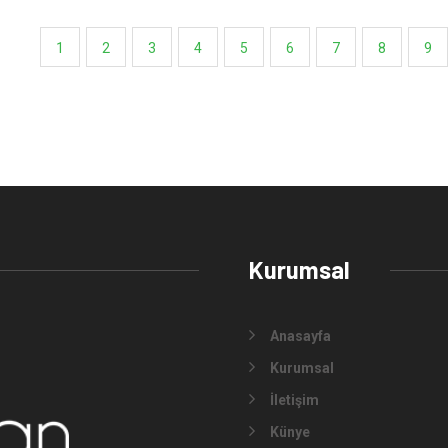
1
2
3
4
5
6
7
8
9
Kurumsal
Anasayfa
Kurumsal
İletişim
Künye