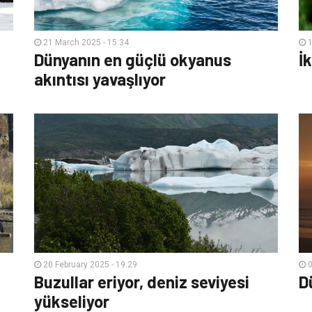
21 March 2025 - 15:34
1
Dünyanın en güçlü okyanus
İk
akıntısı yavaşlıyor
20 February 2025 - 19:29
0
Buzullar eriyor, deniz seviyesi
D
yükseliyor