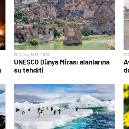
12 July 2025 - 15:37
0
UNESCO Dünya Mirası alanlarına
A
ı
su tehditi
d