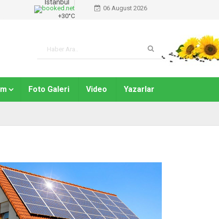
İstanbul
06 August 2026
+
30°
C
am
Foto Galeri
Video
Yazarlar