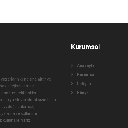
Kurumsal
Anasayfa
Kurumsal
 yazarların kendisine aittir ve
İletişim
mez, değiştirilemez.
arın tüm telif hakları
Künye
'in yazılı izni olmaksızın ticari
maz, değiştirilemez,
opyalama ve kullanımı
 kullanabilirsiniz."