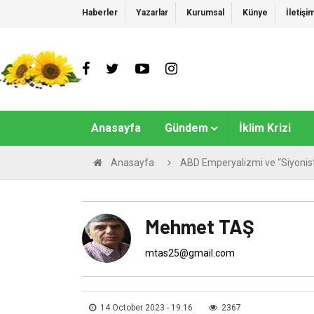
Haberler
Yazarlar
Kurumsal
Künye
İletişi
Anasayfa
Gündem
İklim Krizi
Anasayfa
ABD Emperyalizmi ve “Siyonist 
Mehmet TAŞ
mtas25@gmail.com
14 October 2023 - 19:16
2367