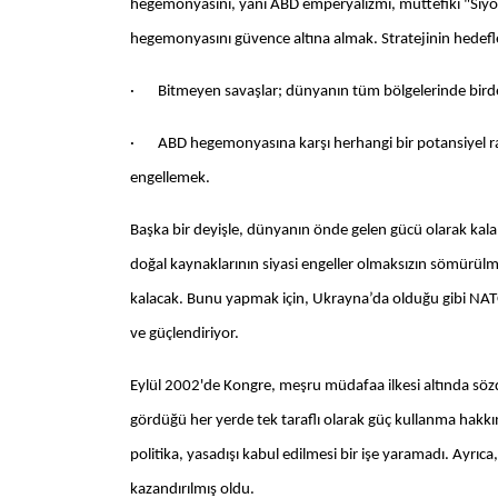
hegemonyasını, yani ABD emperyalizmi, müttefiki "Siyonis
hegemonyasını güvence altına almak. Stratejinin hedefleri
· Bitmeyen savaşlar; dünyanın tüm bölgelerinde birde
· ABD hegemonyasına karşı herhangi bir potansiyel rakib
engellemek.
Başka bir deyişle, dünyanın önde gelen gücü olarak kala
doğal kaynaklarının siyasi engeller olmaksızın sömürül
kalacak. Bunu yapmak için, Ukrayna’da olduğu gibi NATO’
ve güçlendiriyor.
Eylül 2002'de Kongre, meşru müdafaa ilkesi altında sözd
gördüğü her yerde tek taraflı olarak güç kullanma hakkını 
politika, yasadışı kabul edilmesi bir işe yaramadı. Ayrıca,
kazandırılmış oldu.