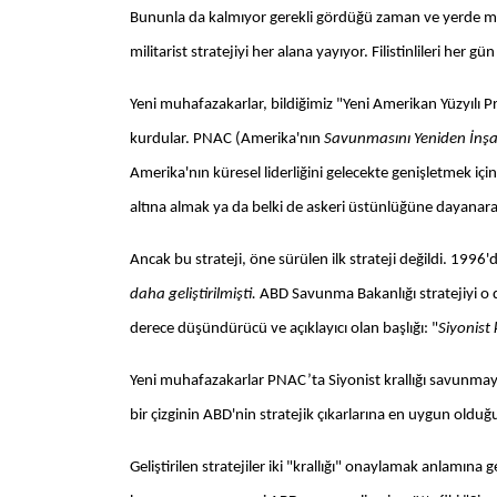
Bununla da kalmıyor gerekli gördüğü zaman ve yerde m
militarist stratejiyi her alana yayıyor. Filistinlileri her 
Yeni muhafazakarlar, bildiğimiz "Yeni Amerikan Yüzyılı P
kurdular. PNAC (Amerika'nın
Savunmasını Yeniden İnş
Amerika'nın küresel liderliğini gelecekte genişletmek için 
altına almak ya da belki de askeri üstünlüğüne dayan
Ancak bu strateji, öne sürülen ilk strateji değildi. 1996'
daha geliştirilmişti.
ABD Savunma Bakanlığı stratejiyi 
derece düşündürücü ve açıklayıcı olan başlığı: "
Siyonist 
Yeni muhafazakarlar PNAC’ta Siyonist krallığı savunmayı da
bir çizginin ABD'nin stratejik çıkarlarına en uygun olduğ
Geliştirilen stratejiler iki "krallığı" onaylamak anlamına 