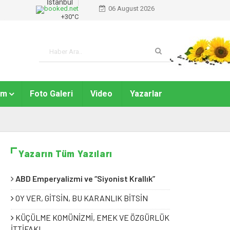
İstanbul
06 August 2026
+
30°
C
am
Foto Galeri
Video
Yazarlar
Yazarın Tüm Yazıları
ABD Emperyalizmi ve “Siyonist Krallık”
OY VER, GİTSİN, BU KARANLIK BİTSİN
KÜÇÜLME KOMÜNİZMİ, EMEK VE ÖZGÜRLÜK
İTTİFAKI