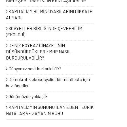
BİRLEŞEBİLİRSE İKLİM KRİZİ AŞILABİLİR
KAPİTALİZM BİLMİN UYARILARINI DİKKATE
ALMADI
SOVYETLER BİRLİĞİ’NDE ÇEVREBİLİM
(EKOLOJİ)
DENİZ POYRAZ CİNAYETİNİN
DÜŞÜNDÜRDÜKLERİ: MHP NASIL
DURDURULABİLİR?
Dünyamız nasıl kurtarılabilir?
Demokratik ekososyalist bir manifesto için
bazı öneriler
Günümüzde yoldaşlık
KAPİTALİZMİN SONUNU İLAN EDEN TEORİK
HATALAR VE ZAMANIN RUHU