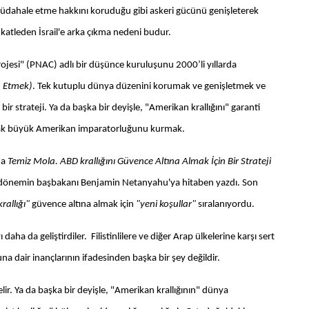
üdahale etme hakkını koruduğu gibi askeri gücünü genişleterek
gün katleden İsrail'e arka çıkma nedeni budur.
rojesi" (PNAC) adlı bir düşünce kuruluşunu 2000’li yıllarda
a Etmek)
. Tek kutuplu dünya düzenini korumak ve genişletmek ve
bir strateji. Ya da başka bir deyişle, "Amerikan krallığını" garanti
arak büyük Amerikan imparatorluğunu kurmak.
da
Temiz Mola. ABD krallığını Güvence Altına Almak İçin Bir Strateji
o dönemin başbakanı Benjamin Netanyahu'ya hitaben yazdı. Son
krallığı"
güvence altına almak için
"yeni koşullar"
sıralanıyordu.
ha da geliştirdiler. Filistinlilere ve diğer Arap ülkelerine karşı sert
una dair inançlarının ifadesinden başka bir şey değildir.
gelir. Ya da başka bir deyişle, "Amerikan krallığının" dünya