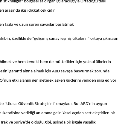
t krallığın" bölgesel saldırganlığı aracılığıyla Ortadoğu'daki
 arasında ikisi dikkat çekicidir.
n fazla ve uzun süren savaşlar başlatmak
in, özellikle de "gelişmiş sanayileşmiş ülkelerin" ortaya çıkmasını
bilmek ve hem kendisi hem de müttefikleri için yoksul ülkelerin
mesini garanti altına almak için ABD savaşa başvurmak zorunda
nun etki alanını genişleterek askeri güçlerini yeniden inşa ediyor
e "Ulusal Güvenlik Stratejisini” onayladı. Bu, ABD'nin uygun
kendisine verildiği anlamına gelir. Yasal açıdan sert eleştirilen bir
 Irak ve Suriye'de olduğu gibi, aslında bir işgale yasallık