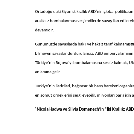
Ortadoğu’daki Siyonist krallık ABD’nin global politikasını
aralıksız bombalanması ve şimdilerde savaş ilan edilerek 
devamıdır.
Günümüzde savaşlarda haklı ve haksız taraf kalmamıştır
bilmeyen savaşlar durdurulamaz, ABD emperyalizminin sa
Türkiye’nin Rojova’yı bombalamasına sessiz kalmak, Uk
anlamına gelir.
Türkiye’nin ilericileri, bağımsız bir barış hareketi organ
en somut örneklerini sergileyebilir, milyonları barış için 
1
Nicola Hadwa ve Silvia Domenech’in “İki Krallık; ABD