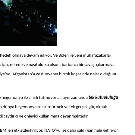
 hedefi olmaya devam ediyor. Ve Biden ile yeni muhafazakarlar
k için, nerede ve nasıl olursa olsun, barbarca bir savaşı çıkarmaya
uriye’ye, Afganistan’a ve dünyanın birçok köşesinde neler olduğunu
 hegemonya ile sınırlı tutmuyorlar, aynı zamanda
tek kutupluluğu
çin dünya hegemonyasını sürdürmek ve tek gerçek güç olmak
kli caydırıcı ve önleyici kullanımına dayanmaktadır.
eri etkisizleştiriliyor, NATO’yu ise daha saldırgan hale getiriyor.