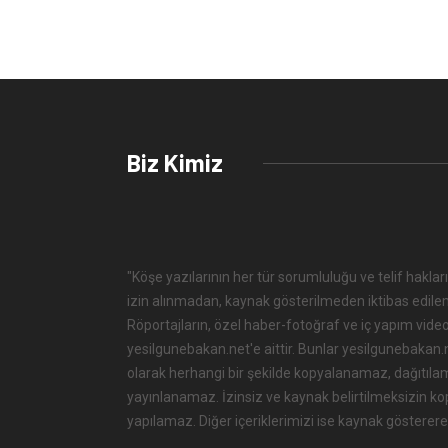
Biz Kimiz
"Köşe yazılarının her tür sorumluluğu ve telif hakları
izin alınmadan, kaynak gösterilmeden iktibas edile
Röportajların, özel haber-fotoğraf ve iç yapım videol
yesilgunebakan.net'e aittir. Bunlar yesilgunebakan.net
olarak herhangi bir şekilde kopyalanamaz, dağıtıla
yayınlanamaz. İzinsiz ve kaynak belirtilmeksizin k
yapılamaz. Diğer içeriklerimizi ise kaynak göstererek