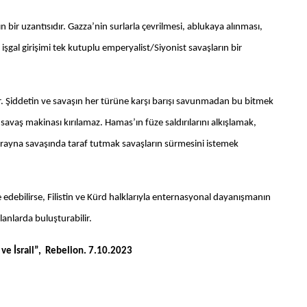
n bir uzantısıdır. Gazza’nin surlarla çevrilmesi, ablukaya alınması,
işgal girişimi tek kutuplu emperyalist/Siyonist savaşların bir
. Şiddetin ve savaşın her türüne karşı barışı savunmadan bu bitmek
vaş makinası kırılamaz. Hamas’ın füze saldırılarını alkışlamak,
rayna savaşında taraf tutmak savaşların sürmesini istemek
ize edebilirse, Filistin ve Kürd halklarıyla enternasyonal dayanışmanın
alanlarda buluşturabilir.
 ve İsrail”, Rebelion. 7.10.2023